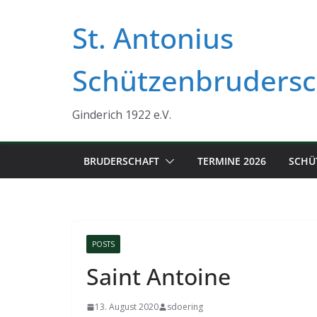
Zum
St. Antonius
Inhalt
springen
Schützenbrudersc
Ginderich 1922 e.V.
BRUDERSCHAFT
TERMINE 2026
SCHÜ
POSTS
Saint Antoine
13. August 2020
sdoering