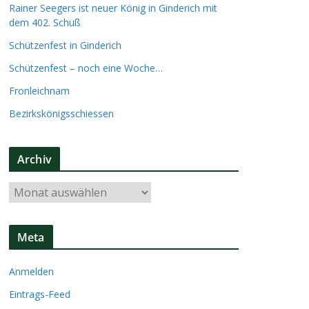
Rainer Seegers ist neuer König in Ginderich mit
dem 402. Schuß
Schützenfest in Ginderich
Schützenfest – noch eine Woche…
Fronleichnam
Bezirkskönigsschiessen
Archiv
A
r
c
Meta
h
i
Anmelden
v
Eintrags-Feed