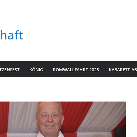
haft
TZENFEST
KÖNIG
ROMWALLFAHRT 2025
KABARETT-A