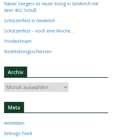
Rainer Seegers ist neuer König in Ginderich mit
dem 402. Schuß
Schützenfest in Ginderich
Schützenfest – noch eine Woche…
Fronleichnam
Bezirkskönigsschiessen
Archiv
A
r
c
Meta
h
i
Anmelden
v
Eintrags-Feed