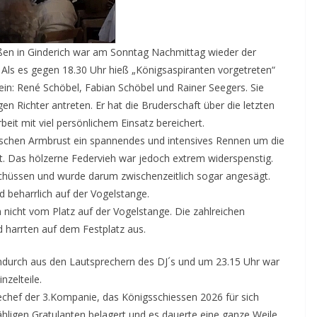
ießen in Ginderich war am Sonntag Nachmittag wieder der
Als es gegen 18.30 Uhr hieß „Königsaspiranten vorgetreten“
ein: René Schöbel, Fabian Schöbel und Rainer Seegers. Sie
n Richter antreten. Er hat die Bruderschaft über die letzten
beit mit viel persönlichem Einsatz bereichert.
atischen Armbrust ein spannendes und intensives Rennen um die
 Das hölzerne Federvieh war jedoch extrem widerspenstig.
chüssen und wurde darum zwischenzeitlich sogar angesägt.
d beharrlich auf der Vogelstange.
 nicht vom Platz auf der Vogelstange. Die zahlreichen
 harrten auf dem Festplatz aus.
endurch aus den Lautsprechern des DJ´s und um 23.15 Uhr war
nzelteile.
chef der 3.Kompanie, das Königsschiessen 2026 für sich
hligen Gratulanten belagert und es dauerte eine ganze Weile