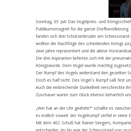
Sonntag, 05. Juli: Das Vogelpreis- und Königssch
Publikumsmagnet für die ganze Dorfbevölkerung . 
fanden sich drei Schützenbrüder am Schiessstand 
wollten die Nachfolge des scheidenden Königs Jürge
zwei Jahre repräsentiert und die aktive Vorstandsar
Die drei Aspiranten lieferten sich mit der pneum
Königswürde. Dem Vogel wurde mächtig zugesetzt.
Der Rumpf des Vogels widerstand den gezielten S
Doch es half nicht. Des Vogel´s Rumpf saß fest un
Auch die einbrechende Dunkelheit verschreckte ihn
Zuschauer waren zum Glück ebenso beharrlich und
„Wer hat an der Uhr gedreht?“ schallte es zwisch
es endlich soweit: der Vogelrumpf zerfiel in seine Ei
Mit dem 402. Schuß hat Rainer Seegers, Kompanie
entschieden. Im Nu war der Schiessstand von unzä