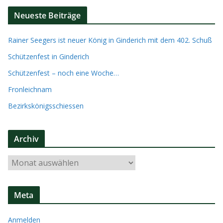
Neueste Beiträge
Rainer Seegers ist neuer König in Ginderich mit dem 402. Schuß
Schützenfest in Ginderich
Schützenfest – noch eine Woche…
Fronleichnam
Bezirkskönigsschiessen
Archiv
A
r
c
Meta
h
i
Anmelden