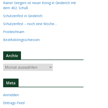
Rainer Seegers ist neuer König in Ginderich mit
dem 402. Schuß
Schützenfest in Ginderich
Schützenfest – noch eine Woche…
Fronleichnam
Bezirkskönigsschiessen
Archiv
A
r
c
Meta
h
i
Anmelden
v
Eintrags-Feed