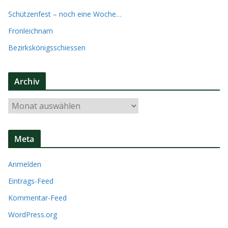
Schützenfest – noch eine Woche…
Fronleichnam
Bezirkskönigsschiessen
Archiv
A
r
c
Meta
h
i
Anmelden
v
Eintrags-Feed
Kommentar-Feed
WordPress.org