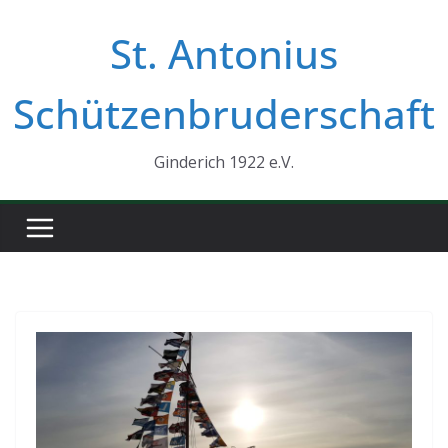
Zum
St. Antonius
Inhalt
springen
Schützenbruderschaft
Ginderich 1922 e.V.