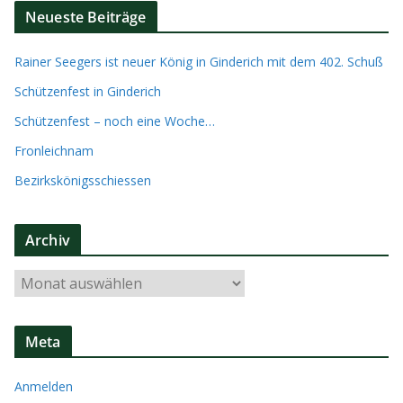
Neueste Beiträge
Rainer Seegers ist neuer König in Ginderich mit dem 402. Schuß
Schützenfest in Ginderich
Schützenfest – noch eine Woche…
Fronleichnam
Bezirkskönigsschiessen
Archiv
A
r
c
Meta
h
i
Anmelden
v