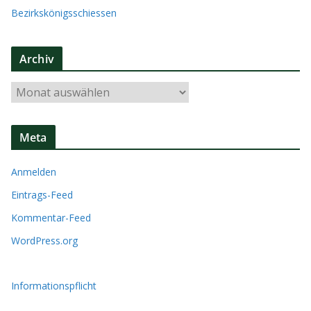
Bezirkskönigsschiessen
Archiv
A
r
c
Meta
h
i
Anmelden
v
Eintrags-Feed
Kommentar-Feed
WordPress.org
Informationspflicht