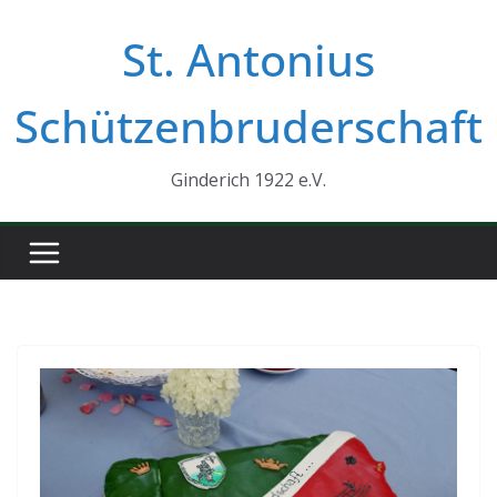
Zum
St. Antonius
Inhalt
springen
Schützenbruderschaft
Ginderich 1922 e.V.