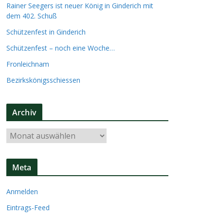
Rainer Seegers ist neuer König in Ginderich mit
dem 402. Schuß
Schützenfest in Ginderich
Schützenfest – noch eine Woche…
Fronleichnam
Bezirkskönigsschiessen
Archiv
A
r
c
Meta
h
i
Anmelden
v
Eintrags-Feed