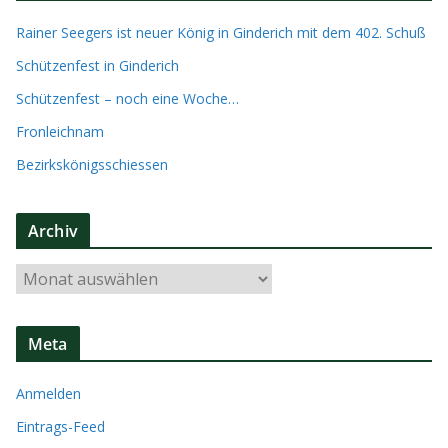
Rainer Seegers ist neuer König in Ginderich mit dem 402. Schuß
Schützenfest in Ginderich
Schützenfest – noch eine Woche…
Fronleichnam
Bezirkskönigsschiessen
Archiv
A
r
c
Meta
h
i
Anmelden
v
Eintrags-Feed