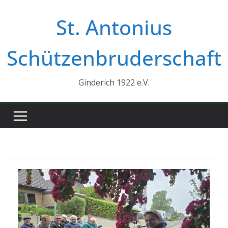
Zum
St. Antonius
Inhalt
springen
Schützenbruderschaft
Ginderich 1922 e.V.