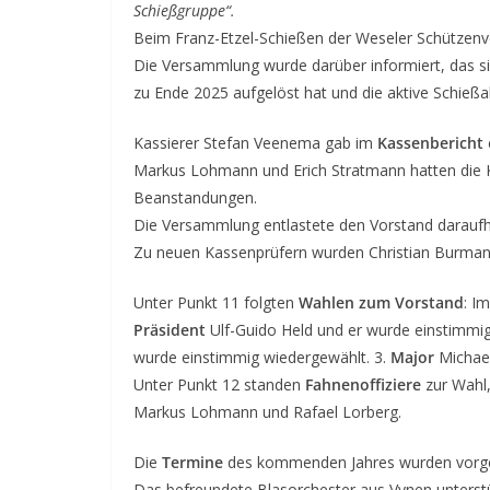
Schießgruppe“.
Beim Franz-Etzel-Schießen der Weseler Schützenver
Die Versammlung wurde darüber informiert, das si
zu Ende 2025 aufgelöst hat und die aktive Schießab
Kassierer Stefan Veenema gab im
Kassenbericht
Markus Lohmann und Erich Stratmann hatten die K
Beanstandungen.
Die Versammlung entlastete den Vorstand daraufh
Zu neuen Kassenprüfern wurden Christian Burman
Unter Punkt 11 folgten
Wahlen zum Vorstand
: I
Präsident
Ulf-Guido Held und er wurde einstimmig
wurde einstimmig wiedergewählt. 3.
Major
Michae
Unter Punkt 12 standen
Fahnenoffiziere
zur Wahl
Markus Lohmann und Rafael Lorberg.
Die
Termine
des kommenden Jahres wurden vorges
Das befreundete Blasorchester aus Vynen unterstütz