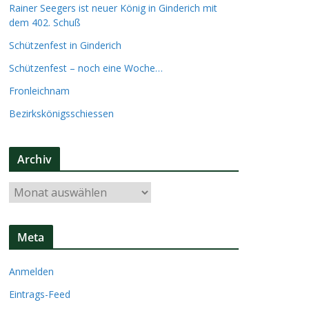
Rainer Seegers ist neuer König in Ginderich mit
dem 402. Schuß
Schützenfest in Ginderich
Schützenfest – noch eine Woche…
Fronleichnam
Bezirkskönigsschiessen
Archiv
A
r
c
Meta
h
i
Anmelden
v
Eintrags-Feed