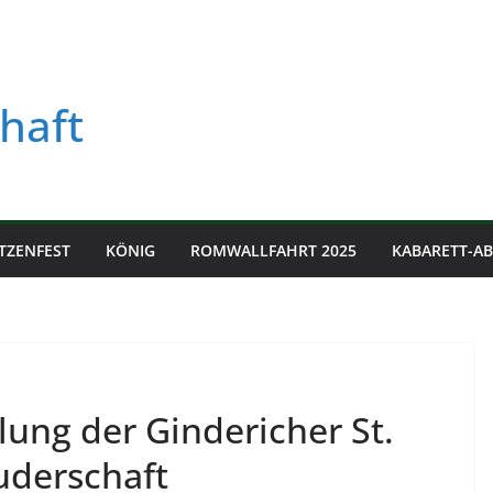
haft
TZENFEST
KÖNIG
ROMWALLFAHRT 2025
KABARETT-A
ng der Gindericher St.
uderschaft