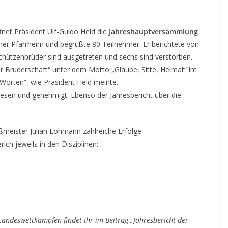
fnet Präsident Ulf-Guido Held die
Jahreshauptversammlung
her Pfarrheim und begrüßte 80 Teilnehmer. Er berichtete von
chützenbrüder sind ausgetreten und sechs sind verstorben.
er Bruderschaft“ unter dem Motto „Glaube, Sitte, Heimat“ im
n Worten“, wie Präsident Held meinte.
esen und genehmigt. Ebenso der Jahresbericht über die
meister Julian Lohmann zahlreiche Erfolge:
ch jeweils in den Disziplinen:
Landeswettkämpfen findet ihr im Beitrag „Jahresbericht der