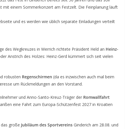
st mit einem Sommerkonzert am Festzelt. Die Feinplanung läuft
bseite und es werden wie üblich separate Einladungen verteilt
ge des Wegkreuzes in Werrich richtete Präsident Held an
Heinz-
der Anstrich des Holzes: Heinz-Gerd kümmert sich seit vielen
nd robusten
Regenschirmen
(da es inzwischen auch mal beim
Interesse um Rückmeldungen an den Vorstand.
Teilnehmer und Anno-Santo-Kreuz-Träger der
Romwallfahrt
n Janßen eine Fahrt zum Europa-Schützenfest 2027 in Kroatien
uf das große
Jubiläum des Sportvereins
Ginderich am 28.08. und