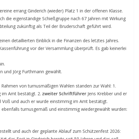
eine errang Ginderich (wieder) Platz 1 in der offenen Klasse.
ch die eigenständige Schießgruppe nach 67 Jahren mit Wirkung
teilung zukünftig als Teil der Bruderschaft geführt wird.
einen detaillierten Einblick in die Finanzen des letztes Jahres.
assenführung vor der Versammlung überprüft. Es gab keinerlei
in.
n und Jörg Furthmann gewählt.
m Rahmen von turnusmäßigen Wahlen standen zur Wahl: 1.
 im Amt bestätigt. 2.
zweiter Schriftführer
Jens Krebber und er
l Voß und auch er wurde einstimmig im Amt bestätigt.
, ebenfalls turnusgemäß und einstimmig wiedergewählt wurden:
tellt und auch der geplante Ablauf zum Schützenfest 2026:
t das Fest in Ginderich bereits seit 50 Jahren und das soll