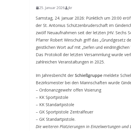
25. Januar 2026
jkr
Samstag, 24. Januar 2026: Pünktlich um 20:00 eröf
der St. Antonius Schützenbruderschaft im Ginderic
zwölf Neuaufnahmen seit der letzten JHV. Sechs S
Pfarrer Robert Winschuh griff das „Grundgesetz d
geistlichen Wort auf mit „tiefen und eindringliche
Das Protokoll der letzten Versammlung wurde verl
zahlreichen Veranstaltungen in 2025.
Im Jahresbericht der
Schießgruppe
meldete Schieß
Bezirksmeister bei den Mannschaften wurde Ginderi
– Ordonanzgewehr offen Visierung
– KK Sportpistole
– KK Standartpistole
– GK Sportpistole Zentralfeuer
– GK Standartpistole.
Die weiteren Platzierungen in Einzelwertungen und 